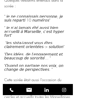
Quelques verbatims entendus dans la 
soirée : 
" 𝘫𝘦 𝘯𝘦 𝘤𝘰𝘯𝘯𝘢𝘪𝘴𝘴𝘢𝘪𝘴 𝘱𝘦𝘳𝘴𝘰𝘯𝘯𝘦, 𝘫𝘦 
𝘴𝘶𝘪𝘴 𝘳𝘦𝘱𝘢𝘳𝘵𝘪 10 𝘯𝘶𝘮𝘦́𝘳𝘰𝘴" 
" 𝘫𝘦 𝘯'𝘢𝘪 𝘫𝘢𝘮𝘢𝘪𝘴 𝘦́𝘵𝘦́ 𝘢𝘶𝘴𝘴𝘪 𝘣𝘪𝘦𝘯 
𝘢𝘤𝘤𝘶𝘦𝘪𝘭𝘭𝘪 𝘢̀ 𝘔𝘢𝘳𝘴𝘦𝘪𝘭𝘭𝘦, 𝘤'𝘦𝘴𝘵 𝘩𝘺𝘱𝘦𝘳 
𝘧𝘰𝘳𝘵"
 "𝘭𝘦𝘴 𝘴𝘪𝘴𝘵𝘢4𝘨𝘰𝘰𝘥 𝘷𝘰𝘶𝘴 𝘦̂𝘵𝘦𝘴 
𝘤𝘭𝘢𝘪𝘳𝘦𝘮𝘦𝘯𝘵 𝘰𝘳𝘪𝘦𝘯𝘵𝘦́𝘦𝘴 -> 𝘴𝘰𝘭𝘶𝘵𝘪𝘰𝘯"
"𝘋𝘦𝘴 𝘪𝘥𝘦́𝘦𝘴, 𝘥𝘦 𝘭'𝘦𝘯𝘨𝘢𝘨𝘦𝘮𝘦𝘯𝘵 𝘦𝘵 
𝘣𝘦𝘢𝘶𝘤𝘰𝘶𝘱 𝘥𝘦 𝘴𝘰𝘳𝘰𝘳𝘪𝘵𝘦́… "
"𝘘𝘶𝘢𝘯𝘥 𝘰𝘯 𝘱𝘢𝘳𝘵𝘢𝘨𝘦 𝘯𝘰𝘴 𝘷𝘰𝘪𝘹, 𝘰𝘯 
𝘤𝘩𝘢𝘯𝘨𝘦 𝘥𝘦 𝘱𝘦𝘳𝘴𝘱𝘦𝘤𝘵𝘪𝘷𝘦𝘴. "
Cette soirée était aussi l’occasion du 
lancement d'un nouveau concept l'𝐀𝐩𝐞́𝐫𝐨-
𝐅𝐭𝐨𝐮𝐫 🍸 🥣 , pour ouvrir encore plus nos 
cercles et accueillir toutes les Marseillaises 
! 