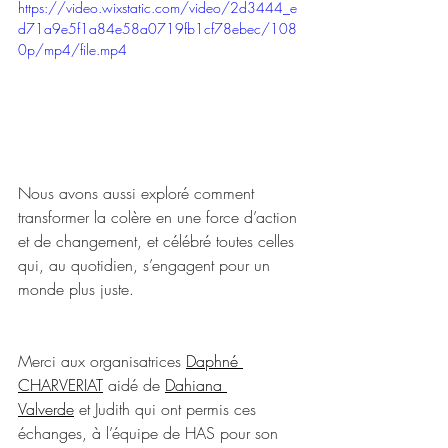
https://video.wixstatic.com/video/2d3444_e
d71a9e5f1a84e58a0719fb1cf78ebec/108
0p/mp4/file.mp4
Nous avons aussi exploré comment 
transformer la colère en une force d’action 
et de changement, et célébré toutes celles 
qui, au quotidien, s’engagent pour un 
monde plus juste.
Merci aux organisatrices 
Daphné 
CHARVERIAT
 aidé de 
Dahiana 
Valverde
 et Judith qui ont permis ces 
échanges, à l’équipe de HAS pour son 