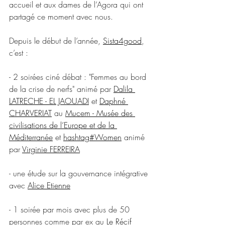
accueil et aux dames de l’Agora qui ont 
partagé ce moment avec nous.
Depuis le début de l’année, 
Sista4good
, 
c’est :
- 2 soirées ciné débat : "Femmes au bord 
de la crise de nerfs" animé par 
Dalila 
LATRECHE - EL JAOUADI
 et 
Daphné 
CHARVERIAT
 au 
Mucem - Musée des 
civilisations de l’Europe et de la 
Méditerranée
 et 
hashtag#Women
 animé 
par 
Virginie FERREIRA
- une étude sur la gouvernance intégrative 
avec 
Alice Etienne
- 1 soirée par mois avec plus de 50 
personnes comme par ex au 
Le Récif 