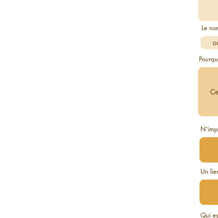
Le no
Pourquo
N'impo
Un lien
Qui e