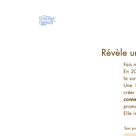
Révèle u
Fais 
En 2
la sor
Une 
créer
conne
promo
Elle 
Son p