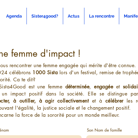
Agenda
Sister4good?
Actus
La rencontre
Manife
ne femme d'impact !
nous rencontrer une femme engagée qui mérite d'être connue.
024 célébrons
1000 Sista
lors d'un festival, remise de trophé
orité. Ca te dit?
Sista4Good est une femme
déterminée
,
engagée
et
solidai
 un impact positif dans la société. Elle se distingue p
cter, à outiller, à agir collectivement
et à
célébrer
les ré
uvant l'égalité, la justice sociale et le changement positif.
incarne la force de la sororité pour un monde meilleur.
rénom
Son Nom de famille