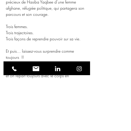
précieux de Hasiba Yaqbee d’une femme 
afghane, réfugiée politique, qui partagera son 
parcours et son courage.
Trois femmes.
Trois trajectoires.
Trois façons de reprendre pouvoir sur sa vie.
Et puis… laissez-vous surprendre comme 
toujours  !! 
Parce que chez Sista, on écoute avec le 
cœur…
et on repart toujours avec le corps en 
mouvement.
ça va danser  !!! 
 💜🔥
Déjà 60 inscrites !!!  Soirée réservée aux 
adhérentes de l'asso. 
Prenez vite les dernières places et votre 
adhésion à prix libre !!